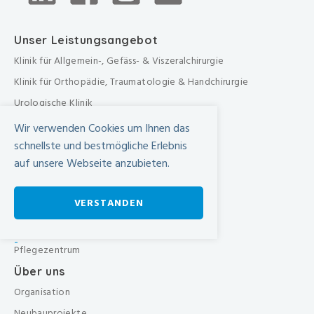
Unser Leistungsangebot
Klinik für Allgemein-, Gefäss- & Viszeralchirurgie
Klinik für Orthopädie, Traumatologie & Handchirurgie
Urologische Klinik
Medizinische Klinik
Wir verwenden Cookies um Ihnen das
Frauenklinik
schnellste und bestmögliche Erlebnis
auf unsere Webseite anzubieten.
Übergreifende medizinische Bereiche
Übergreifende Bereiche
VERSTANDEN
Beratungen & Dienste
Therapien
-
Pflegezentrum
Über uns
Organisation
Neubauprojekte