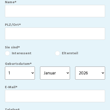
Name*
PLZ/Ort*
Sie sind*
Interessent
Elternteil
Geburtsdatum*
E-Mail*
Telefon*