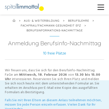
>
AUS- & WEITERBILDUNG
>
BERUFSLEHRE
>
FACHFRAU/FACHMANN GESUNDHEIT EFZ
>
BERUFSINFORMATIONS-NACHMITTAGE
Anmeldung Berufsinfo-Nachmittag
10 freie Plätze
Wir freuen uns, dass Sie sich für den Berufsinfo-Nachmittag
FaGe am
Mittwoch, 18. Februar 2026
von
13.30 bis 15.00
Uhr
interessieren. Reservieren Sie sich Ihren Platz und melden
Sie sich noch heute mit dem untenstehenden Formular an. Sie
erhalten im Anschluss per E-Mail eine Kopie des ausgefüllten
Formulars als Bestätigung.
Falls Sie mit Ihren Eltern an diesem Anlass teilnehmen möchten,
müssen Sie jede Person einzeln erfassen. Vielen Dank für Ihr
Verständnis.